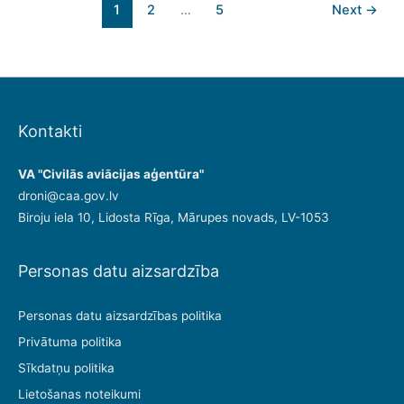
1
2
…
5
Next
→
Kontakti
VA "Civilās aviācijas aģentūra"
droni@caa.gov.lv
Biroju iela 10, Lidosta Rīga, Mārupes novads, LV-1053
Personas datu aizsardzība
Personas datu aizsardzības politika
Privātuma politika
Sīkdatņu politika
Lietošanas noteikumi