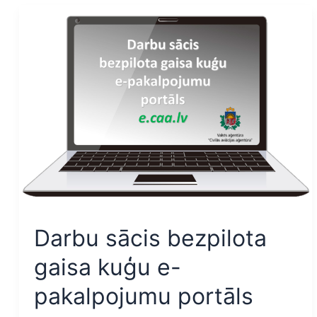
Darbu
sācis
bezpilota
gaisa
kuģu
e-
pakalpojumu
portāls
Darbu sācis bezpilota
gaisa kuģu e-
pakalpojumu portāls