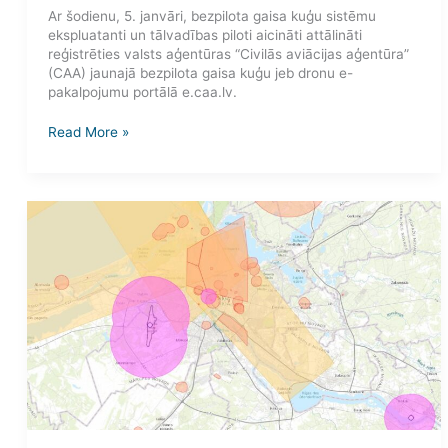
Ar šodienu, 5. janvāri, bezpilota gaisa kuģu sistēmu
ekspluatanti un tālvadības piloti aicināti attālināti
reģistrēties valsts aģentūras “Civilās aviācijas aģentūra”
(CAA) jaunajā bezpilota gaisa kuģu jeb dronu e-
pakalpojumu portālā e.caa.lv.
Read More »
Valsts
svētku
laikā
Rīgas
apkārtnē
noteikti
plaši
gaisa
telpas
izmantošanas
ierobežojumi