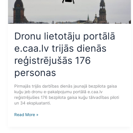
personas
Dronu lietotāju portālā
e.caa.lv trijās dienās
reģistrējušās 176
personas
Pirmajās trijās darbības dienās jaunajā bezpilota gaisa
kuģu jeb dronu e-pakalpojumu portālā e.caa.lv
reģistrējušies 176 bezpilota gaisa kuģu tālvadības piloti
un 34 ekspluatanti.
Read More »