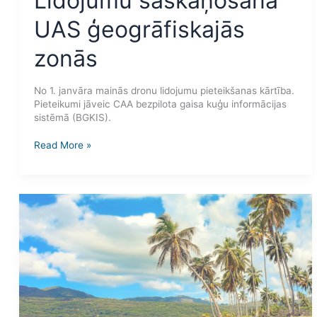
Lidojumu saskaņošana
UAS ģeogrāfiskajās
zonās
No 1. janvāra mainās dronu lidojumu pieteikšanas kārtība.
Pieteikumi jāveic CAA bezpilota gaisa kuģu informācijas
sistēmā (BGKIS).
Read More »
Drona
pilotēšana
ārpus
Latvijas