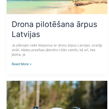
Drona pilotēšana ārpus
Latvijas
Ja plānojat veikt lidojumus ar dronu ārpus Latvijas, svarīgi
zināt, kādas prasības jāievēro citās valstīs, kā arī, kas
jāzina, ja
Read More »
Drons
vieglāks
par
250g
–
rotaļlieta,