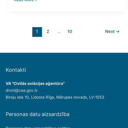
1
2
…
10
Next
→
Kontakti
VA "Civilās aviācijas aģentūra"
droni@caa.gov.lv
Biroju iela 10, Lidosta Rīga, Mārupes novads, LV-1053
Personas datu aizsardzība