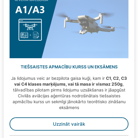
TIEŠSAISTES APMACĪBU KURSS UN EKSĀMENS
Ja lidojumus veic ar bezpilota gaisa kuģi, kam ir
C1, C2, C3
vai C4 klases marķējums, vai tā masa ir vismaz 250g
,
tālvadības pilotam pirms lidojumu uzsākšanas ir jāapgūst
Civilās aviācijas aģentūras nodrošinātais tiešsaistes
apmācību kurss un sekmīgi jānokārto teorētisko zināšanu
eksāmens
Uzzināt vairāk