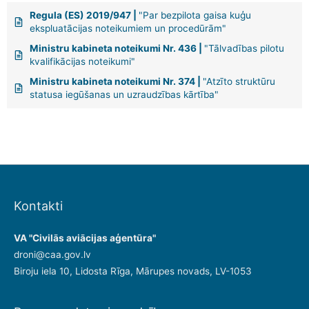
Regula (ES) 2019/947 |
"Par bezpilota gaisa kuģu
ekspluatācijas noteikumiem un procedūrām"
Ministru kabineta noteikumi Nr. 436 |
"Tālvadības pilotu
kvalifikācijas noteikumi"
Ministru kabineta noteikumi Nr. 374 |
"Atzīto struktūru
statusa iegūšanas un uzraudzības kārtība"
Kontakti
VA "Civilās aviācijas aģentūra"
droni@caa.gov.lv
Biroju iela 10, Lidosta Rīga, Mārupes novads, LV-1053