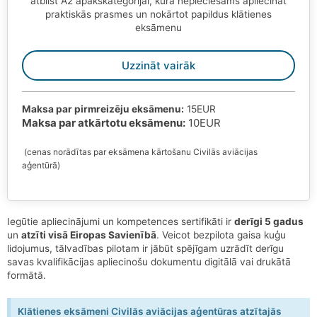
atbilst A2 apakškategorijai, kurā nepieciešams apliecināt
praktiskās prasmes un nokārtot papildus klātienes
eksāmenu
Uzzināt vairāk
Maksa par pirmreizēju eksāmenu:
15EUR
Maksa par atkārtotu eksāmenu:
10EUR
(cenas norādītas par eksāmena kārtošanu Civilās aviācijas
aģentūrā)
Iegūtie apliecinājumi un kompetences sertifikāti ir
derīgi 5 gadus
un
atzīti visā Eiropas Savienībā
. Veicot bezpilota gaisa kuģu
lidojumus, tālvadības pilotam ir jābūt spējīgam uzrādīt derīgu
savas kvalifikācijas apliecinošu dokumentu digitālā vai drukātā
formātā.
Klātienes eksāmeni Civilās aviācijas aģentūras atzītajās