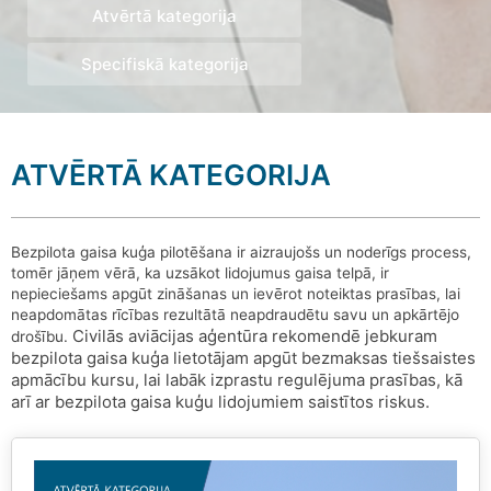
Atvērtā kategorija
Specifiskā kategorija
ATVĒRTĀ KATEGORIJA
Bezpilota gaisa kuģa pilotēšana ir aizraujošs un noderīgs process,
tomēr jāņem vērā, ka uzsākot lidojumus gaisa telpā, ir
nepieciešams apgūt zināšanas un ievērot noteiktas prasības, lai
neapdomātas rīcības rezultātā neapdraudētu savu un apkārtējo
Civilās aviācijas aģentūra rekomendē jebkuram
drošību.
bezpilota gaisa kuģa lietotājam apgūt bezmaksas tiešsaistes
apmācību kursu, lai labāk izprastu regulējuma prasības, kā
arī ar bezpilota gaisa kuģu lidojumiem saistītos riskus.