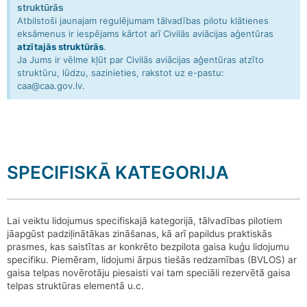
struktūrās
Atbilstoši jaunajam regulējumam tālvadības pilotu klātienes
eksāmenus ir iespējams kārtot arī Civilās aviācijas aģentūras
atzītajās struktūrās
.
Ja Jums ir vēlme kļūt par Civilās aviācijas aģentūras atzīto
struktūru, lūdzu, sazinieties, rakstot uz e-pastu:
caa@caa.gov.lv.
SPECIFISKĀ KATEGORIJA
Lai veiktu lidojumus specifiskajā kategorijā, tālvadības pilotiem
jāapgūst padziļinātākas zināšanas, kā arī papildus praktiskās
prasmes, kas saistītas ar konkrēto bezpilota gaisa kuģu lidojumu
specifiku. Piemēram, lidojumi ārpus tiešās redzamības (BVLOS) ar
gaisa telpas novērotāju piesaisti vai tam speciāli rezervētā gaisa
telpas struktūras elementā u.c.