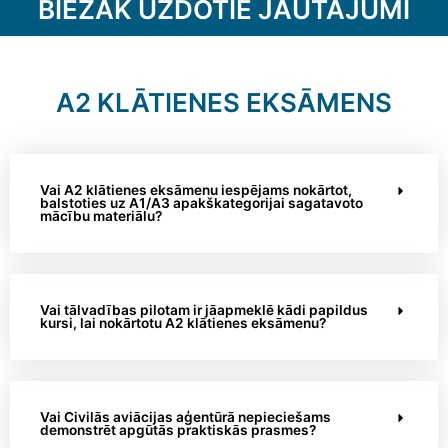
BIEŽĀK UZDOTIE JAUTĀJUMI
A2 KLĀTIENES EKSĀMENS
Vai A2 klātienes eksāmenu iespējams nokārtot,
balstoties uz A1/A3 apakškategorijai sagatavoto
mācību materiālu?
Vai tālvadības pilotam ir jāapmeklē kādi papildus
kursi, lai nokārtotu A2 klātienes eksāmenu?
Vai Civilās aviācijas aģentūrā nepieciešams
demonstrēt apgūtās praktiskās prasmes?