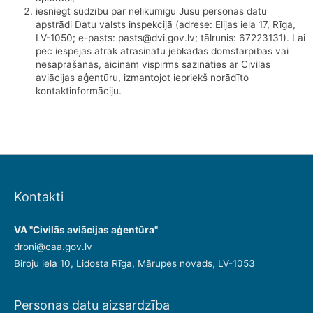
iesniegt sūdzību par nelikumīgu Jūsu personas datu
apstrādi Datu valsts inspekcijā (adrese: Elijas iela 17, Rīga,
LV-1050; e-pasts: pasts@dvi.gov.lv; tālrunis: 67223131). Lai
pēc iespējas ātrāk atrasinātu jebkādas domstarpības vai
nesaprašanās, aicinām vispirms sazināties ar Civilās
aviācijas aģentūru, izmantojot iepriekš norādīto
kontaktinformāciju.
Kontakti
VA "Civilās aviācijas aģentūra"
droni@caa.gov.lv
Biroju iela 10, Lidosta Rīga, Mārupes novads, LV-1053
Personas datu aizsardzība