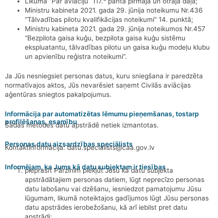
Likuma “Par aviāciju” 117.
panta pirmajā un otrajā daļā;
Ministru kabineta 2021. gada 29. jūnija noteikumu Nr.436
“Tālvadības pilotu kvalifikācijas noteikumi” 14. punktā;
Ministru kabineta 2021. gada 29. jūnija noteikumos Nr.457
“Bezpilota gaisa kuģu, bezpilota gaisa kuģu sistēmu
ekspluatantu, tālvadības pilotu un gaisa kuģu modeļu klubu
un apvienību reģistra noteikumi”.
Ja Jūs nesniegsiet personas datus, kuru sniegšana ir paredzēta
normatīvajos aktos, Jūs nevarēsiet saņemt Civilās aviācijas
aģentūras sniegtos pakalpojumus.
Informācija par automatizētas lēmumu pieņemšanas, tostarp
profilēšanas, esamību
Šādas metodes datu apstrādē netiek izmantotas.
Personas datu aizsardzības speciālists
Kontaktinformācija: datu.specialists@caa.gov.lv
Informējam, ka Jums kā datu subjektam ir tiesības
pieprasīt Pārzinim piekļūt Jūsu kā datu subjekta
apstrādātajiem personas datiem, lūgt neprecīzo personas
datu labošanu vai dzēšanu, iesniedzot pamatojumu Jūsu
lūgumam, likumā noteiktajos gadījumos lūgt Jūsu personas
datu apstrādes ierobežošanu, kā arī iebilst pret datu
apstrādi;