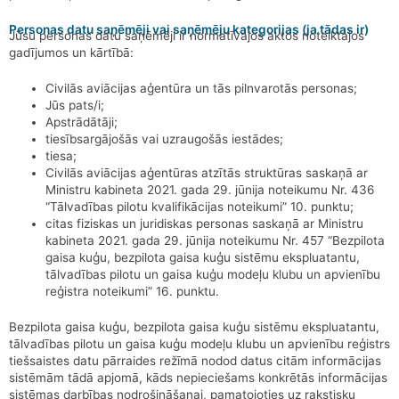
Personas datu saņēmēji vai saņēmēju kategorijas (ja tādas ir)
Jūsu personas datu saņēmēji ir normatīvajos aktos noteiktajos
gadījumos un kārtībā:
Civilās aviācijas aģentūra un tās pilnvarotās personas;
Jūs pats/i;
Apstrādātāji;
tiesībsargājošās vai uzraugošās iestādes;
tiesa;
Civilās aviācijas aģentūras atzītās struktūras saskaņā ar
Ministru kabineta 2021. gada 29. jūnija noteikumu Nr. 436
“Tālvadības pilotu kvalifikācijas noteikumi” 10. punktu;
citas fiziskas un juridiskas personas saskaņā ar Ministru
kabineta 2021. gada 29. jūnija noteikumu Nr. 457 “Bezpilota
gaisa kuģu, bezpilota gaisa kuģu sistēmu ekspluatantu,
tālvadības pilotu un gaisa kuģu modeļu klubu un apvienību
reģistra noteikumi” 16. punktu.
Bezpilota gaisa kuģu, bezpilota gaisa kuģu sistēmu ekspluatantu,
tālvadības pilotu un gaisa kuģu modeļu klubu un apvienību reģistrs
tiešsaistes datu pārraides režīmā nodod datus citām informācijas
sistēmām tādā apjomā, kāds nepieciešams konkrētās informācijas
sistēmas darbības nodrošināšanai, pamatojoties uz rakstisku