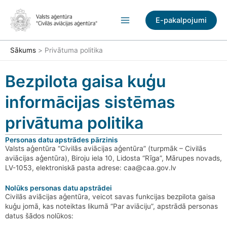
Pāriet
uz
E-pakalpojumi
saturu
Sākums
Privātuma politika
Bezpilota gaisa kuģu
informācijas sistēmas
privātuma politika
Personas datu apstrādes pārzinis
Valsts aģentūra “Civilās aviācijas aģentūra” (turpmāk – Civilās
aviācijas aģentūra), Biroju iela 10, Lidosta “Rīga”, Mārupes novads,
LV-1053, elektroniskā pasta adrese: caa@caa.gov.lv
Nolūks personas datu apstrādei
Civilās aviācijas aģentūra, veicot savas funkcijas bezpilota gaisa
kuģu jomā, kas noteiktas likumā “Par aviāciju”, apstrādā personas
datus šādos nolūkos: