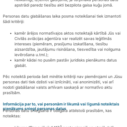
apstrādi paredz tiesību akti bezpilota gaisa kuģu jomā.
Personas datu glabāšanas laika posma noteikšanai tiek izmantoti
šādi kritēriji:
kamēr ārējos normatīvajos aktos noteiktajā kārtībā Jūs vai
Civilās aviācijas aģentūra var realizēt savas leģitīmās
intereses (piemēram, prasījumu izskatīšana, tiesību
aizsardzība, jautājumu risināšana, tiesvedība vai noilguma
ievērošana u.tml.);
kamēr kādai no pusēm pastāv juridisks pienākums datus
glabāt.
Pēc noteiktā perioda šeit minētie kritēriji nav piemērojami un Jūsu
personas dati tiek dzēsti vai iznīcināti, vai anonimizēti, vai arī
nodoti glabāšanai valsts arhīvam saskaņā ar normatīvo aktu
prasībām.
Informācija par to, vai personām ir likumā vai līgumā noteiktais
pienākums sniegt personas datus
Personas datu sniegšana ir obligāta atbilstoši prasībām, kas
noteiktas:
5