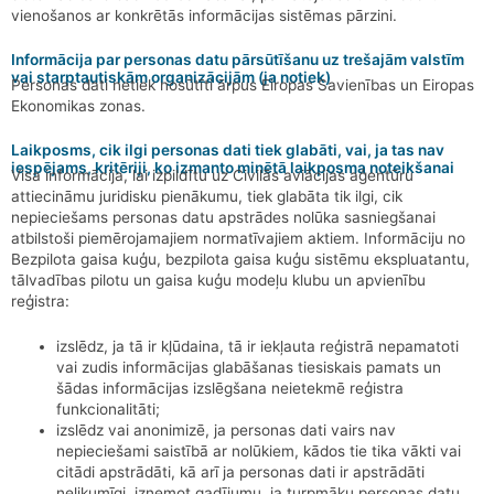
vienošanos ar konkrētās informācijas sistēmas pārzini.
Informācija par personas datu pārsūtīšanu uz trešajām valstīm
vai starptautiskām organizācijām (ja notiek)
Personas dati netiek nosūtīti ārpus Eiropas Savienības un Eiropas
Ekonomikas zonas.
Laikposms, cik ilgi personas dati tiek glabāti, vai, ja tas nav
iespējams, kritēriji, ko izmanto minētā laikposma noteikšanai
Visa informācija, lai izpildītu uz Civilās aviācijas aģentūru
attiecināmu juridisku pienākumu, tiek glabāta tik ilgi, cik
nepieciešams personas datu apstrādes nolūka sasniegšanai
atbilstoši piemērojamajiem normatīvajiem aktiem. Informāciju no
Bezpilota gaisa kuģu, bezpilota gaisa kuģu sistēmu ekspluatantu,
tālvadības pilotu un gaisa kuģu modeļu klubu un apvienību
reģistra:
izslēdz, ja tā ir kļūdaina, tā ir iekļauta reģistrā nepamatoti
vai zudis informācijas glabāšanas tiesiskais pamats un
šādas informācijas izslēgšana neietekmē reģistra
funkcionalitāti;
izslēdz vai anonimizē, ja personas dati vairs nav
nepieciešami saistībā ar nolūkiem, kādos tie tika vākti vai
citādi apstrādāti, kā arī ja personas dati ir apstrādāti
nelikumīgi, izņemot gadījumu, ja turpmāku personas datu