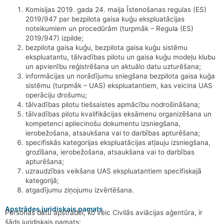
Komisijas 2019. gada 24. maija Īstenošanas regulas (ES)
2019/947 par bezpilota gaisa kuģu ekspluatācijas
noteikumiem un procedūrām (turpmāk – Regula (ES)
2019/947) izpilde;
bezpilota gaisa kuģu, bezpilota gaisa kuģu sistēmu
ekspluatantu, tālvadības pilotu un gaisa kuģu modeļu klubu
un apvienību reģistrēšana un aktuālo datu uzturēšana;
informācijas un norādījumu sniegšana bezpilota gaisa kuģa
sistēmu (turpmāk – UAS) ekspluatantiem, kas veicina UAS
operāciju drošumu;
tālvadības pilotu tiešsaistes apmācību nodrošināšana;
tālvadības pilotu kvalifikācijas eksāmenu organizēšana un
kompetenci apliecinošu dokumentu izsniegšana,
ierobežošana, atsaukšana vai to darbības apturēšana;
specifiskās kategorijas ekspluatācijas atļauju izsniegšana,
grozīšana, ierobežošana, atsaukšana vai to darbības
apturēšana;
uzraudzības veikšana UAS ekspluatantiem specifiskajā
kategorijā;
atgadījumu ziņojumu izvērtēšana.
Apstrādes juridiskais pamats
Personas datu apstrādei, ko veic Civilās aviācijas aģentūra, ir
šāds juridiskais pamats: