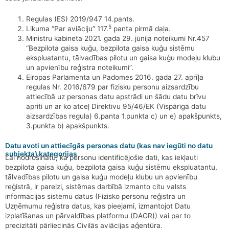
Regulas (ES) 2019/947 14.pants.
5
Likuma “Par aviāciju” 117.
panta pirmā daļa.
Ministru kabineta 2021. gada 29. jūnija noteikumi Nr.457
“Bezpilota gaisa kuģu, bezpilota gaisa kuģu sistēmu
ekspluatantu, tālvadības pilotu un gaisa kuģu modeļu klubu
un apvienību reģistra noteikumi”.
Eiropas Parlamenta un Padomes 2016. gada 27. aprīļa
regulas Nr. 2016/679 par fizisku personu aizsardzību
attiecībā uz personas datu apstrādi un šādu datu brīvu
apriti un ar ko atceļ Direktīvu 95/46/EK (Vispārīgā datu
aizsardzības regula) 6.panta 1.punkta c) un e) apakšpunkts,
3.punkta b) apakšpunkts.
Datu avoti un attiecīgās personas datu (kas nav iegūti no datu
subjekta) kategorijas
Lai nodrošinātu, ka personu identificējošie dati, kas iekļauti
bezpilota gaisa kuģu, bezpilota gaisa kuģu sistēmu ekspluatantu,
tālvadības pilotu un gaisa kuģu modeļu klubu un apvienību
reģistrā, ir pareizi, sistēmas darbībā izmanto citu valsts
informācijas sistēmu datus (Fizisko personu reģistra un
Uzņēmumu reģistra datus, kas pieejami, izmantojot Datu
izplatīšanas un pārvaldības platformu (DAGR)) vai par to
precizitāti pārliecinās Civilās aviācijas aģentūra.