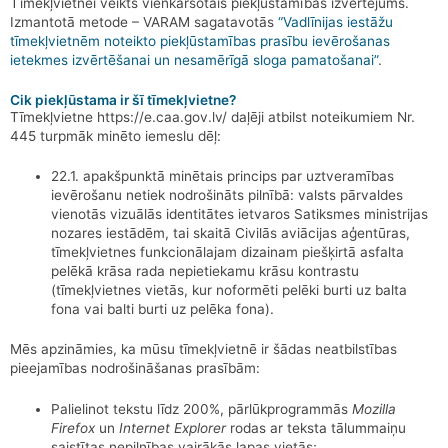
Tīmekļvietnei veikts vienkāršotais piekļūstamības izvērtējums.
Izmantotā metode – VARAM sagatavotās
“Vadlīnijas iestāžu
tīmekļvietnēm noteikto piekļūstamības prasību ievērošanas
ietekmes izvērtēšanai un nesamērīgā sloga pamatošanai”
.
Cik piekļūstama ir šī tīmekļvietne?
Tīmekļvietne https://e.caa.gov.lv/ daļēji atbilst noteikumiem Nr.
445 turpmāk minēto iemeslu dēļ:
22.1. apakšpunktā minētais princips par uztveramības
ievērošanu netiek nodrošināts pilnībā: valsts pārvaldes
vienotās vizuālās identitātes ietvaros Satiksmes ministrijas
nozares iestādēm, tai skaitā Civilās aviācijas aģentūras,
tīmekļvietnes funkcionālajam dizainam piešķirtā asfalta
pelēkā krāsa rada nepietiekamu krāsu kontrastu
(tīmekļvietnes vietās, kur noformēti pelēki burti uz balta
fona vai balti burti uz pelēka fona).
Mēs apzināmies, ka mūsu tīmekļvietnē ir šādas neatbilstības
pieejamības nodrošināšanas prasībām:
Palielinot tekstu līdz 200%, pārlūkprogrammās
Mozilla
Firefox
un
Internet Explorer
rodas ar teksta tālummaiņu
saistītas nepilnības vairākās lapas vietās;