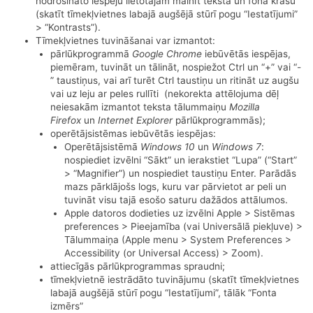
nodrošināto iespēju lietotājam mainīt teksta un fona krāsu
(skatīt tīmekļvietnes labajā augšējā stūrī pogu “Iestatījumi”
> “Kontrasts”).
Tīmekļvietnes tuvināšanai var izmantot:
pārlūkprogrammā
Google Chrome
iebūvētās iespējas,
piemēram, tuvināt un tālināt, nospiežot Ctrl un “+” vai “-
” taustiņus, vai arī turēt Ctrl taustiņu un ritināt uz augšu
vai uz leju ar peles rullīti (nekorekta attēlojuma dēļ
neiesakām izmantot teksta tālummaiņu
Mozilla
Firefox
un
Internet Explorer
pārlūkprogrammās);
operētājsistēmas iebūvētās iespējas:
Operētājsistēmā
Windows 10
un
Windows 7
:
nospiediet izvēlni “Sākt” un ierakstiet “Lupa” (“Start”
> “Magnifier”) un nospiediet taustiņu Enter. Parādās
mazs pārklājošs logs, kuru var pārvietot ar peli un
tuvināt visu tajā esošo saturu dažādos attālumos.
Apple datoros dodieties uz izvēlni Apple > Sistēmas
preferences > Pieejamība (vai Universālā piekļuve) >
Tālummaiņa (Apple menu > System Preferences >
Accessibility (or Universal Access) > Zoom).
attiecīgās pārlūkprogrammas spraudni;
tīmekļvietnē iestrādāto tuvinājumu (skatīt tīmekļvietnes
labajā augšējā stūrī pogu “Iestatījumi”, tālāk “Fonta
izmērs”