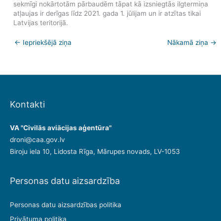
sekmīgi nokārtotām pārbaudēm tāpat kā izsniegtās ilgtermiņa
atļaujas ir derīgas līdz 2021. gada 1. jūlijam un ir atzītas tikai
Latvijas teritorijā.
←
Iepriekšējā ziņa
Nākamā ziņa
→
Kontakti
VA "Civilās aviācijas aģentūra"
droni@caa.gov.lv
Biroju iela 10, Lidosta Rīga, Mārupes novads, LV-1053
Personas datu aizsardzība
Personas datu aizsardzības politika
Privātuma politika