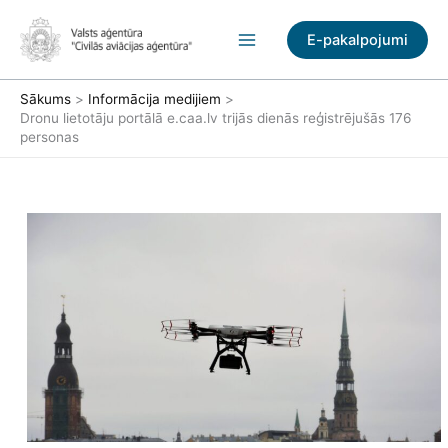
Pāriet
uz
E-pakalpojumi
saturu
Sākums
Informācija medijiem
Dronu lietotāju portālā e.caa.lv trijās dienās reģistrējušās 176
personas