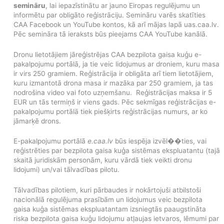
semināru
, lai iepazīstinātu ar jauno Eiropas regulējumu un
informētu par obligāto reģistrāciju. Semināru varēs skatīties
CAA Facebook un YouTube kontos, kā arī mājas lapā uas.caa.lv.
Pēc semināra tā ieraksts būs pieejams CAA YouTube kanālā.
Dronu lietotājiem jāreģistrējas CAA bezpilota gaisa kuģu e-
pakalpojumu portālā, ja tie veic lidojumus ar droniem, kuru masa
ir virs 250 gramiem. Reģistrācija ir obligāta arī tiem lietotājiem,
kuru izmantotā drona masa ir mazāka par 250 gramiem, ja tas
nodrošina video vai foto uzņemšanu. Reģistrācijas maksa ir 5
EUR un tās termiņš ir viens gads. Pēc sekmīgas reģistrācijas e-
pakalpojumu portālā tiek piešķirts reģistrācijas numurs, ar ko
jāmarķē drons.
E-pakalpojumu portālā
e.caa.lv
būs iespēja izvēl��ties, vai
reģistrēties par bezpilota gaisa kuģa sistēmas ekspluatantu (tajā
skaitā juridiskām personām, kuru vārdā tiek veikti dronu
lidojumi) un/vai tālvadības pilotu.
Tālvadības pilotiem, kuri pārbaudes ir nokārtojuši atbilstoši
nacionālā regulējuma prasībām un lidojumus veic bezpilota
gaisa kuģa sistēmas ekspluatantam izsniegtās paaugstināta
riska bezpilota gaisa kuģu lidojumu atļaujas ietvaros, lēmumi par