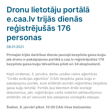
Dronu lietotāju portālā
e.caa.lv trijās dienās
reģistrējušās 176
personas
08.01.2021.
Pirmajās trijās darbības dienās jaunajā bezpilota gaisa kuģu
jeb dronu e-pakalpojumu portālā
e.caa.lv
reģistrējušies 176
bezpilota gaisa kuģu tālvadības piloti un 34 ekspluatanti.
Kopš otrdienas, 5. janvāra, darbu uzsāka valsts aģentūras
“Civilās aviācijas aģentūra” (CAA) bezpilota gaisa kuģu e-
pakalpojumu portāls, kurā attālināti aicināti reģistrēties bezpilota
gaisa kuģu lietotāji. Portāls ļauj klientiem ērtāk iesniegt
dokumentus, pēc reģistrācijas varēs nokārtot pārbaudījumus
attālināti, kā arī vienuviet būs pieejamas izsniegtās atļaujas.
Šodien, 8. janvārī plkst. 10.00 CAA rīkos tiešsaistes