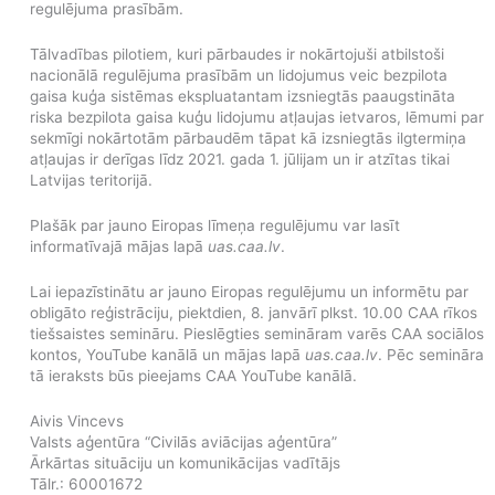
regulējuma prasībām.
Tālvadības pilotiem, kuri pārbaudes ir nokārtojuši atbilstoši
nacionālā regulējuma prasībām un lidojumus veic bezpilota
gaisa kuģa sistēmas ekspluatantam izsniegtās paaugstināta
riska bezpilota gaisa kuģu lidojumu atļaujas ietvaros, lēmumi par
sekmīgi nokārtotām pārbaudēm tāpat kā izsniegtās ilgtermiņa
atļaujas ir derīgas līdz 2021. gada 1. jūlijam un ir atzītas tikai
Latvijas teritorijā.
Plašāk par jauno Eiropas līmeņa regulējumu var lasīt
informatīvajā mājas lapā
uas.caa.lv
.
Lai iepazīstinātu ar jauno Eiropas regulējumu un informētu par
obligāto reģistrāciju, piektdien, 8. janvārī plkst. 10.00 CAA rīkos
tiešsaistes semināru. Pieslēgties semināram varēs CAA sociālos
kontos, YouTube kanālā un mājas lapā
uas.caa.lv
. Pēc semināra
tā ieraksts būs pieejams CAA YouTube kanālā.
Aivis Vincevs
Valsts aģentūra “Civilās aviācijas aģentūra”
Ārkārtas situāciju un komunikācijas vadītājs
Tālr.: 60001672