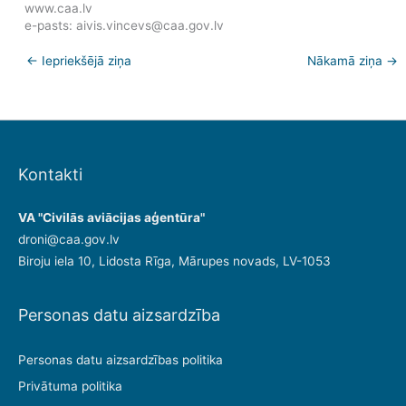
www.caa.lv
e-pasts: aivis.vincevs@caa.gov.lv
←
Iepriekšējā ziņa
Nākamā ziņa
→
Kontakti
VA "Civilās aviācijas aģentūra"
droni@caa.gov.lv
Biroju iela 10, Lidosta Rīga, Mārupes novads, LV-1053
Personas datu aizsardzība
Personas datu aizsardzības politika
Privātuma politika