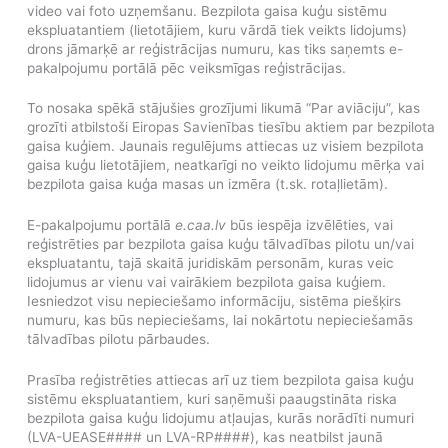
video vai foto uzņemšanu. Bezpilota gaisa kuģu sistēmu
ekspluatantiem (lietotājiem, kuru vārdā tiek veikts lidojums)
drons jāmarķē ar reģistrācijas numuru, kas tiks saņemts e-
pakalpojumu portālā pēc veiksmīgas reģistrācijas.
To nosaka spēkā stājušies grozījumi likumā “Par aviāciju”, kas
grozīti atbilstoši Eiropas Savienības tiesību aktiem par bezpilota
gaisa kuģiem. Jaunais regulējums attiecas uz visiem bezpilota
gaisa kuģu lietotājiem, neatkarīgi no veikto lidojumu mērķa vai
bezpilota gaisa kuģa masas un izmēra (t.sk. rotaļlietām).
E-pakalpojumu portālā
e.caa.lv
būs iespēja izvēlēties, vai
reģistrēties par bezpilota gaisa kuģu tālvadības pilotu un/vai
ekspluatantu, tajā skaitā juridiskām personām, kuras veic
lidojumus ar vienu vai vairākiem bezpilota gaisa kuģiem.
Iesniedzot visu nepieciešamo informāciju, sistēma piešķirs
numuru, kas būs nepieciešams, lai nokārtotu nepieciešamās
tālvadības pilotu pārbaudes.
Prasība reģistrēties attiecas arī uz tiem bezpilota gaisa kuģu
sistēmu ekspluatantiem, kuri saņēmuši paaugstināta riska
bezpilota gaisa kuģu lidojumu atļaujas, kurās norādīti numuri
(LVA-UEASE#### un LVA-RP####), kas neatbilst jaunā