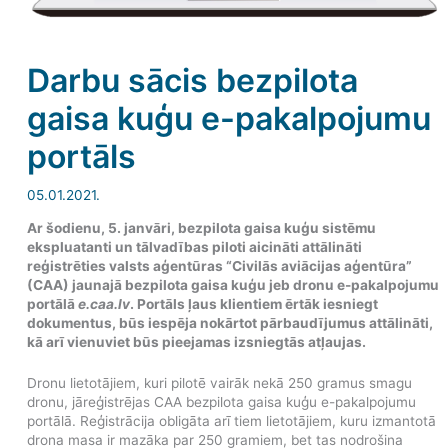
Darbu sācis bezpilota
gaisa kuģu e-pakalpojumu
portāls
05.01.2021.
Ar šodienu, 5. janvāri, bezpilota gaisa kuģu sistēmu
ekspluatanti un tālvadības piloti aicināti attālināti
reģistrēties valsts aģentūras “Civilās aviācijas aģentūra”
(CAA) jaunajā bezpilota gaisa kuģu jeb dronu e-pakalpojumu
portālā
e.caa.lv
. Portāls ļaus klientiem ērtāk iesniegt
dokumentus, būs iespēja nokārtot pārbaudījumus attālināti,
kā arī vienuviet būs pieejamas izsniegtās atļaujas.
Dronu lietotājiem, kuri pilotē vairāk nekā 250 gramus smagu
dronu, jāreģistrējas CAA bezpilota gaisa kuģu e-pakalpojumu
portālā. Reģistrācija obligāta arī tiem lietotājiem, kuru izmantotā
drona masa ir mazāka par 250 gramiem, bet tas nodrošina