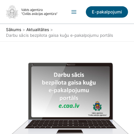
Pāriet
uz
E-pakalpojumi
saturu
Sākums
Aktualitātes
Darbu sācis bezpilota gaisa kuģu e-pakalpojumu portāls