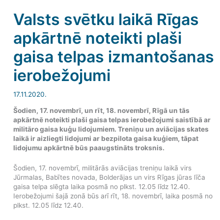
Valsts svētku laikā Rīgas
apkārtnē noteikti plaši
gaisa telpas izmantošanas
ierobežojumi
17.11.2020.
Šodien, 17. novembrī, un rīt, 18. novembrī, Rīgā un tās
apkārtnē noteikti plaši gaisa telpas ierobežojumi saistībā ar
militāro gaisa kuģu lidojumiem. Treniņu un aviācijas skates
laikā ir aizliegti lidojumi ar bezpilota gaisa kuģiem, tāpat
lidojumu apkārtnē būs paaugstināts troksnis.
Šodien, 17. novembrī, militārās aviācijas treniņu laikā virs
Jūrmalas, Babītes novada, Bolderājas un virs Rīgas jūras līča
gaisa telpa slēgta laika posmā no plkst. 12.05 līdz 12.40.
Ierobežojumi šajā zonā būs arī rīt, 18. novembrī, laika posmā no
plkst. 12.05 līdz 12.40.