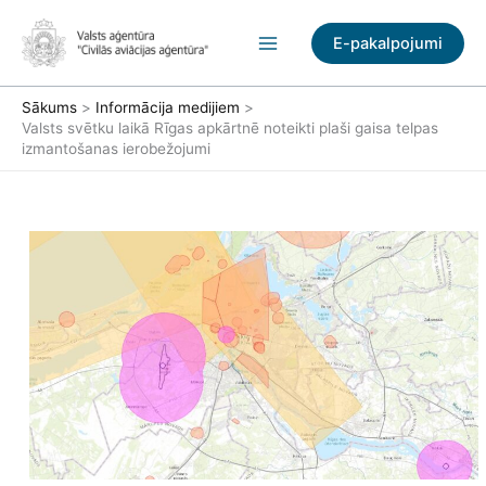
Pāriet
uz
E-pakalpojumi
saturu
Sākums
Informācija medijiem
Valsts svētku laikā Rīgas apkārtnē noteikti plaši gaisa telpas
izmantošanas ierobežojumi