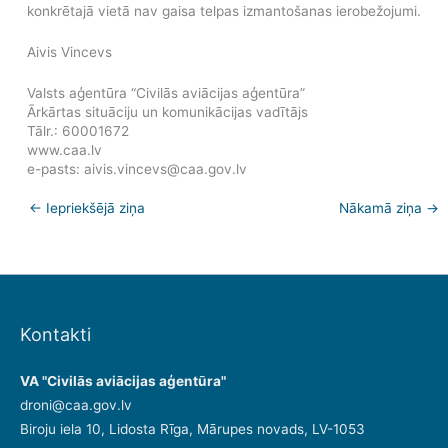
konkrētajā vietā nav gaisa telpas izmantošanas ierobežojumi.
Aivis Vincevs
Valsts aģentūra “Civilās aviācijas aģentūra”
Ārkārtas situāciju un komunikācijas vadītājs
Tālr.: 60001672
www.caa.lv
e-pasts: aivis.vincevs@caa.gov.lv
←
Iepriekšējā ziņa
Nākamā ziņa
→
Kontakti
VA "Civilās aviācijas aģentūra"
droni@caa.gov.lv
Biroju iela 10, Lidosta Rīga, Mārupes novads, LV-1053