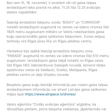
Bez tam rīt, 18. novembrī, ir izveidoti vēl citi gaisa telpas
ierobežojumi laika posmā no plkst. 11.25 līdz 12.25 aviācijas
skates vajadzībām.
Īslaicīgi ierobežoto lidojumu zonās “BIGGY” un “CORRIDOR”
noteikti ierobežojumi augstumā no zemes vai ūdens virsmas līdz
1829 metru augstumam militāro un Valsts robežsardzes gaisa
kuģu operacionālās gaisa satiksmes lidojumiem. Zonas iekļauj
teritoriju virs Rīgas jūras līča un Rīgas pilsētas centra.
Vienlaikus būs spēkā īslaicīgi ierobežoto lidojumu zona
“PARADE” augstumā no zemes vai ūdens virsmas līdz 610 metru
augstumam. Ierobežojumi gaisa telpā noteikti no Rīgas ostas
līdz Rīgas HES ūdenskrātuvei Salaspils novadā, ietverot tādas
apdzīvotas vietas kā Valdlauči, Dreiliņi, Mežaparks, Rīgas
pilsētas centrs un daļa Stopiņu novada.
Bezpilotu gaisa kuģu lietotāji informāciju par visiem gaisa telpas
ierobežojumiem informāciju var atrast Latvijas gaisa satiksmes
mājas lapā
https://www.airspace.lv/drones/
Valsts aģentūra “Civilās aviācijas aģentūra” atgādina, ka
tālvadības pilotiem, pirms lidojuma veikšanas, jāpārliecinās vai