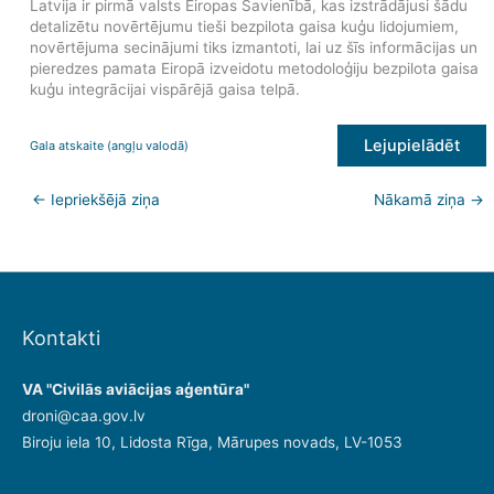
Latvija ir pirmā valsts Eiropas Savienībā, kas izstrādājusi šādu
detalizētu novērtējumu tieši bezpilota gaisa kuģu lidojumiem,
novērtējuma secinājumi tiks izmantoti, lai uz šīs informācijas un
pieredzes pamata Eiropā izveidotu metodoloģiju bezpilota gaisa
kuģu integrācijai vispārējā gaisa telpā.
Lejupielādēt
Gala atskaite (angļu valodā)
←
Iepriekšējā ziņa
Nākamā ziņa
→
Kontakti
VA "Civilās aviācijas aģentūra"
droni@caa.gov.lv
Biroju iela 10, Lidosta Rīga, Mārupes novads, LV-1053