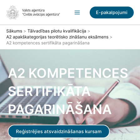
Pāriet
uz
E-pakalpojumi
saturu
Sākums
Tālvadības pilotu kvalifikācija
A2 apakškategorijas teorētisko zināšanu eksāmens
A2 kompetences sertifikāta pagarināšana
A2 KOMPETENCES
SERTIFIKĀTA
PAGARINĀŠANA
Reģistrējies atsvaidzināšanas kursam