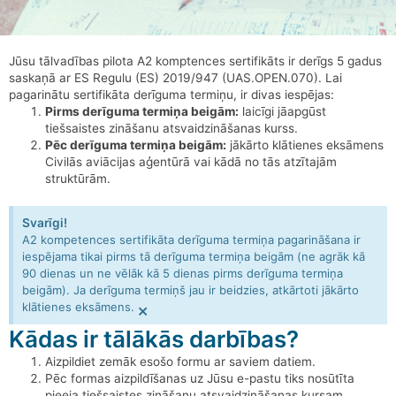
Jūsu tālvadības pilota A2 komptences sertifikāts ir derīgs 5 gadus
saskaņā ar ES Regulu (ES) 2019/947 (UAS.OPEN.070). Lai
pagarinātu sertifikāta derīguma termiņu, ir divas iespējas:
Pirms derīguma termiņa beigām:
laicīgi jāapgūst
tiešsaistes zināšanu atsvaidzināšanas kurss.
Pēc derīguma termiņa beigām:
jākārto klātienes eksāmens
Civilās aviācijas aģentūrā vai kādā no tās atzītajām
struktūrām.
Svarīgi!
A2 kompetences sertifikāta derīguma termiņa pagarināšana ir
iespējama tikai pirms tā derīguma termiņa beigām (ne agrāk kā
90 dienas un ne vēlāk kā 5 dienas pirms derīguma termiņa
beigām). Ja derīguma termiņš jau ir beidzies, atkārtoti jākārto
klātienes eksāmens.
×
Kādas ir tālākās darbības?
Aizpildiet zemāk esošo formu ar saviem datiem.
Pēc formas aizpildīšanas uz Jūsu e-pastu tiks nosūtīta
pieeja tiešsaistes zināšanu atsvaidzināšanas kursam.