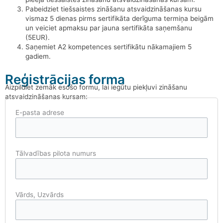
Pabeidziet tiešsaistes zināšanu atsvaidzināšanas kursu
vismaz 5 dienas pirms sertifikāta derīguma termiņa beigām
un veiciet apmaksu par jauna sertifikāta saņemšanu
(5EUR).
Saņemiet A2 kompetences sertifikātu nākamajiem 5
gadiem.
Reģistrācijas forma
Aizpildiet zemāk esošo formu, lai iegūtu piekļuvi zināšanu
atsvaidzināšanas kursam:
E-pasta adrese
Tālvadības pilota numurs
Vārds, Uzvārds