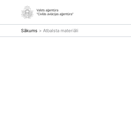
Pāriet
uz
saturu
Sākums
Atbalsta materiāli